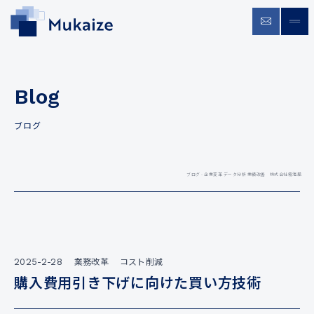
企業変革 データ分析 業績改善 株式会
お問い合わせ
menu
Blog
ブログ
ブログ - 企業変革 データ分析 業績改善 株式会社霧海風
業務改革
コスト削減
2025-2-28
購入費用引き下げに向けた買い方技術